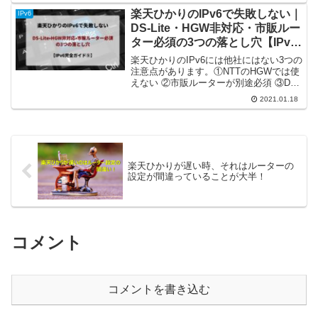
って使い物にならん！と怒っています。
楽天ひかりのIPv6で失敗しない｜
IPv6
今日はその対処法につい...
DS-Lite・HGW非対応・市販ルー
ター必須の3つの落とし穴【IPv6
完全ガイド⑤】
楽天ひかりのIPv6には他社にはない3つの
注意点があります。①NTTのHGWでは使
えない ②市販ルーターが別途必須 ③DS-
Lite方式のためポート開放不可。契約前に
2021.01.18
知っておくべき落とし穴と、適合するル
ーターの選び方まで解説します。
楽天ひかりが遅い時、それはルーターの
設定が間違っていることが大半！
コメント
コメントを書き込む