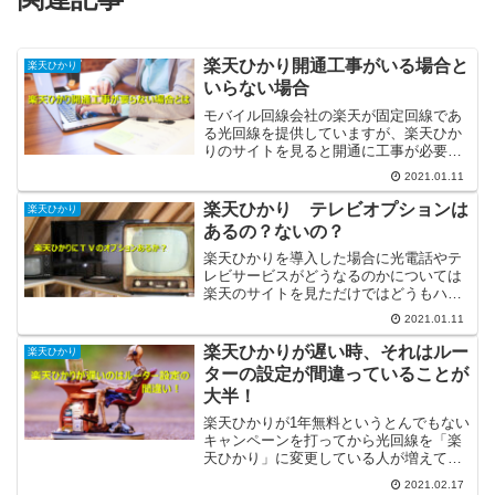
楽天ひかり開通工事がいる場合と
楽天ひかり
いらない場合
モバイル回線会社の楽天が固定回線であ
る光回線を提供していますが、楽天ひか
りのサイトを見ると開通に工事が必要な
場合と不要な場合があるように書かれて
2021.01.11
います。そのどちらかで開通にかかる費
用が大きく違うので検討している人にと
楽天ひかり テレビオプションは
楽天ひかり
っては気になるところです...
あるの？ないの？
楽天ひかりを導入した場合に光電話やテ
レビサービスがどうなるのかについては
楽天のサイトを見ただけではどうもハッ
キリわからないようです。本稿では楽天
2021.01.11
ひかりのオプションサービスについて書
いてゆきます。”楽天ひかり”ってどうよ？
楽天ひかりが遅い時、それはルー
楽天ひかり
楽天が光回線の提供を...
ターの設定が間違っていることが
大半！
楽天ひかりが1年無料というとんでもない
キャンペーンを打ってから光回線を「楽
天ひかり」に変更している人が増えてい
ます。筆者の周りでもいました。ところ
2021.02.17
が、変更前に比べてメチャメチャ遅くな