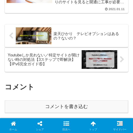
りのサイトを見ると開通に工事が必要な
場合と不要な場合があるように書かれて
2021.01.11
います。そのどちらかで開通にかかる費
用が大きく違うので検討している人にと
っては気になるところです...
楽天ひかり テレビオプションはある
の？ないの？
Youtubeしか見れない／特定サイトが開け
ない時の対処法【3ステップで即解決】
【IPv6完全ガイド⑥】
コメント
コメントを書き込む
ホーム
シェア
目次へ
トップ
サイドバー