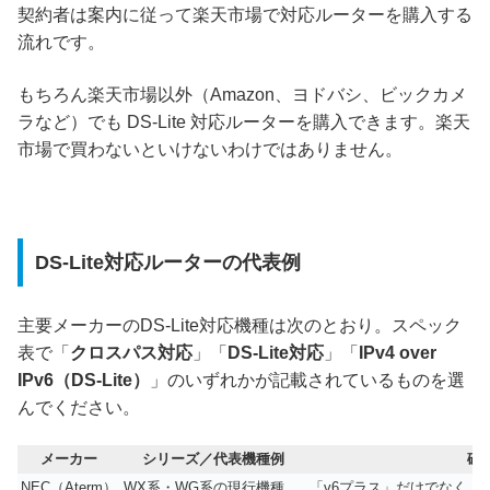
契約者は案内に従って楽天市場で対応ルーターを購入する
流れです。
もちろん楽天市場以外（Amazon、ヨドバシ、ビックカメ
ラなど）でも DS-Lite 対応ルーターを購入できます。楽天
市場で買わないといけないわけではありません。
DS-Lite対応ルーターの代表例
主要メーカーのDS-Lite対応機種は次のとおり。スペック
表で「
クロスパス対応
」「
DS-Lite対応
」「
IPv4 over
IPv6（DS-Lite）
」のいずれかが記載されているものを選
んでください。
メーカー
シリーズ／代表機種例
確
NEC（Aterm）
WX系・WG系の現行機種
「v6プラス」だけでなく「t