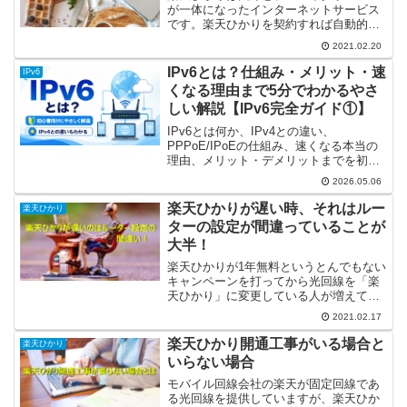
が一体になったインターネットサービス
です。楽天ひかりを契約すれば自動的に
楽天ひかりのプロバイダとも契約を結ん
2021.02.20
だことになり別途特にプロバイダと契約
する必要はありません。しかし、逆に指
IPv6とは？仕組み・メリット・速
IPv6
定のプロバイダではなく例...
くなる理由まで5分でわかるやさ
しい解説【IPv6完全ガイド①】
IPv6とは何か、IPv4との違い、
PPPoE/IPoEの仕組み、速くなる本当の
理由、メリット・デメリットまでを初心
者向けに解説。「IPv6にしたのに速くな
2026.05.06
らない」原因も図解付きでわかります。
楽天ひかりが遅い時、それはルー
楽天ひかり
ターの設定が間違っていることが
大半！
楽天ひかりが1年無料というとんでもない
キャンペーンを打ってから光回線を「楽
天ひかり」に変更している人が増えてい
ます。筆者の周りでもいました。ところ
2021.02.17
が、変更前に比べてメチャメチャ遅くな
って使い物にならん！と怒っています。
楽天ひかり開通工事がいる場合と
楽天ひかり
今日はその対処法につい...
いらない場合
モバイル回線会社の楽天が固定回線であ
る光回線を提供していますが、楽天ひか