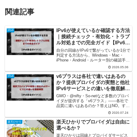
関連記事
IPv6が使えているか確認する方法
IPv6
｜接続チェック・有効化・トラブ
ル対処までの完全ガイド【IPv6完
全ガイド②】
自分の回線がIPv6で繋がっているか1分で
判定する方法から、Windows・Mac・
iPhone・Android・ルーター別の確認手
順、有効化の3ステップ、繋がらない時の
2026.05.06
チェックポイントまで完全網羅。「IPv6
契約したけど本当に効いてる？」の疑問
v6プラスは各社で違いはあるの
IPv6
を解消します。
か？提供プロバイダの実態と他社
IPv6サービスとの違いを徹底解説
【IPv6完全ガイド③】
GMO・@nifty・So-netなど多数のプロバ
イダが提供する「v6プラス」――各社で
品質に違いはあるのか？答えはNO。すべ
て日本ネットワークイネイブラー社の同
2020.07.24
一サービスです。仕組み・他社IPv6サー
ビスとの違い・知っておくべきデメリッ
楽天ひかりでプロバイダは自由に
楽天ひかり
トまで解説します。
選べるか？
楽天ひかりは回線とプロバイダサービス