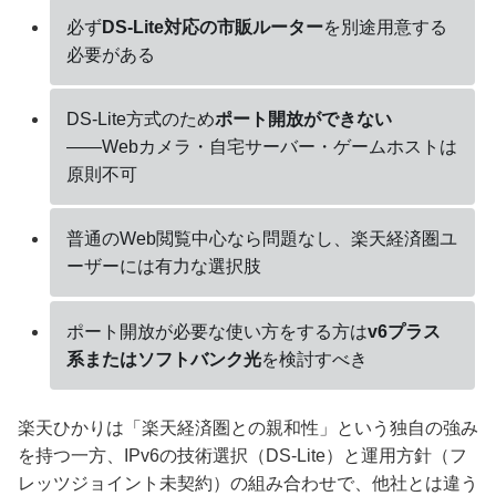
必ず
DS-Lite対応の市販ルーター
を別途用意する
必要がある
DS-Lite方式のため
ポート開放ができない
――Webカメラ・自宅サーバー・ゲームホストは
原則不可
普通のWeb閲覧中心なら問題なし、楽天経済圏ユ
ーザーには有力な選択肢
ポート開放が必要な使い方をする方は
v6プラス
系またはソフトバンク光
を検討すべき
楽天ひかりは「楽天経済圏との親和性」という独自の強み
を持つ一方、IPv6の技術選択（DS-Lite）と運用方針（フ
レッツジョイント未契約）の組み合わせで、他社とは違う