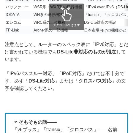
バッファロー
WSR系・WXR系の現行機種
「IPv4 over IPv6（DS-L
IODATA
WN系の現行機種
「transix」「クロスパス
エレコム
WRC系の上位機種
DS-Lite対応の明記
スクロールできます
TP-Link
Archer系の一部機種
日本市場向けの機種かどう
注意点として、ルーターのスペック表に「IPv6対応」とだ
け書かれている機種でも
DS-Lite非対応のものが混在
して
います。
「IPv6パススルー対応」「IPoE対応」だけでは不十分で
す。必ず「
DS-Lite対応
」または「
クロスパス対応
」の文
字を確認してください。
📌
そもそもの話――
「v6プラス」「transix」「クロスパス」――名前