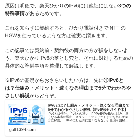
原因は明確で、楽天ひかりのIPv6には他社にはない
3つの
特殊事情
があるためです。
これを知らずに契約すると、ひかり電話付きで NTT の
HGWを使っているような方は確実に躓きます。
この記事では契約前・契約後の両方の方が損をしないよ
う、楽天ひかりIPv6の落とし穴と、それに対処するための
具体的な準備事項を整理して解説します。
※IPv6の基礎からおさらいしたい方は、先に
①IPv6と
は？仕組み・メリット・速くなる理由まで5分でわかるや
さしい解説
からどうぞ。
IPv6とは？仕組み・メリット・速くなる理由まで
5分でわかるやさしい解説【IPv6完全ガイド①】
IPv6とは何か、IPv4との違い、PPPoE/IPoEの仕組み、速
くなる本当の理由、メリット・デメリットまでを初心者向
けに解説。「IPv6にしたのに速くならない」原因も図解付
きでわかります。
galf1394.com